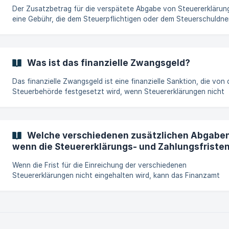
Der Zusatzbetrag für die verspätete Abgabe von Steuererklärung
eine Gebühr, die dem Steuerpflichtigen oder dem Steuerschuldne
auferlegt wird, wenn die Frist für die Abgabe der Steuererklärun
nicht eingehalten wird. Sein Betrag kann bis zu 10 % der Steuers
betragen. Im Falle einer verspäteten oder unrichtigen Steuererklärung
von 1.000 € oder mehr, bei der Quellensteuer auf Zinserträge, wir
Was ist das finanzielle Zwangsgeld?
Zahlstelle automatisch mit einer Strafe von 0,5 % des Fehlbetra
belegt.
Das finanzielle Zwangsgeld ist eine finanzielle Sanktion, die von 
Steuerbehörde festgesetzt wird, wenn Steuererklärungen nicht
fristgerecht eingereicht werden. Seine Höhe hängt von der Sch
der Verspätung ab und kann nach Benachrichtigung des
Steuerpflichtigen oder des Steuerschuldners festgesetzt werden
Welche verschiedenen zusätzlichen Abgabe
wenn die Steuererklärungs- und Zahlungsfristen
werden?
Wenn die Frist für die Einreichung der verschiedenen
Steuererklärungen nicht eingehalten wird, kann das Finanzamt
folgende Zusatzabgaben erheben: Der Zusatzbetrag für die
verspätete Einreichung der verschiedenen Erklärungen. Das finanz
Zwangsgeld. [Die Verzugszinsen. ](/de/article/was-sind-die-
verzugszinsen-die-bei-e