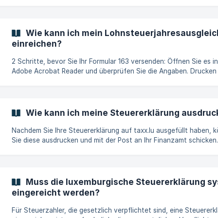
Wie kann ich mein Lohnsteuerjahresausgleich
einreichen?
2 Schritte, bevor Sie Ihr Formular 163 versenden: Öffnen Sie es in
Adobe Acrobat Reader und überprüfen Sie die Angaben. Drucken 
aus und unterschreiben Sie auf der letzten Seite. Danach können Sie
Ihr Formular 163 und Ihre Anhänge per Post an Ihr RTS-Büro schic
Die Adresse des zuständigen RTS-Büros finden Sie auf dem Form
163 (erste Seite oben links) sowie im Formular "Ergebnis" auf taxx.
Wie kann ich meine Steuererklärung ausdru
Nachdem Sie Ihre Steuererklärung auf taxx.lu ausgefüllt haben, 
Sie diese ausdrucken und mit der Post an Ihr Finanzamt schicken. I
einem ersten Schritt ist es sehr wichtig, dass Sie Ihre Steuererkl
mit Adobe Acrobat Reader öffnen. **Auf dem Mac: ** Drücken Sie auf
das Druckersymbol (oder cmd-P). Klicken Sie auf "Advanced".
Aktivieren Sie das Kontrollkästchen "Print As Image". Klicken Sie
Muss die luxemburgische Steuererklärung sy
rechts auf "OK". Auf Windows : Drücken Sie auf das Druckers
eingereicht werden?
Für Steuerzahler, die gesetzlich verpflichtet sind, eine Steuererk