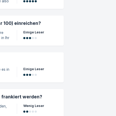
r 100) einreichen?
Einige Leser
in Ihr
rmular
cken.
Einige Leser
 es in
 frankiert werden?
Wenig Leser
den,