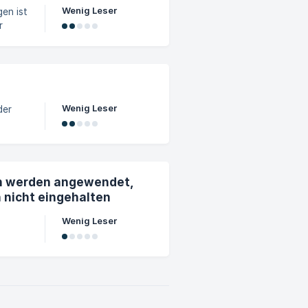
Wenig Leser
en ist
r
gen
chuld
d die
gs
Wenig Leser
der
were
.
n werden angewendet,
 nicht eingehalten
Wenig Leser
ielle