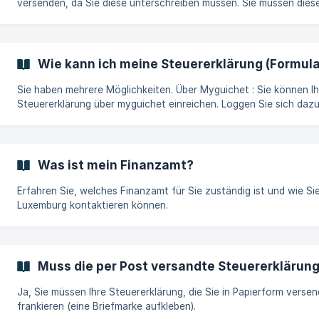
versenden, da Sie diese unterschreiben müssen. Sie müssen diese also
per Post oder digital (mit elektronischer Signatur auf myguichet)
einreichen.
Wie kann ich meine Steuererklärung (Formula
Sie haben mehrere Möglichkeiten. Über Myguichet : Sie können Ihre
Steuererklärung über myguichet einreichen. Loggen Sie sich dazu 
myguichet-Konto ein und reichen Sie Ihr Formular 100 sowie die
Beilagen ein. Anschließend können Sie direkt in myguichet
unterschreiben. Per Post: Überprüfen Sie Ihre Steuererklärung, drucken
Sie sie aus und unterschreiben Sie sie. Danach können Sie Ihr Fo
Was ist mein Finanzamt?
100 und die Beilagen per Post an das zuständige Steueramt schi
Die Adresse d
Erfahren Sie, welches Finanzamt für Sie zuständig ist und wie Sie
Luxemburg kontaktieren können.
Muss die per Post versandte Steuererklärung
Ja, Sie müssen Ihre Steuererklärung, die Sie in Papierform versen
frankieren (eine Briefmarke aufkleben).