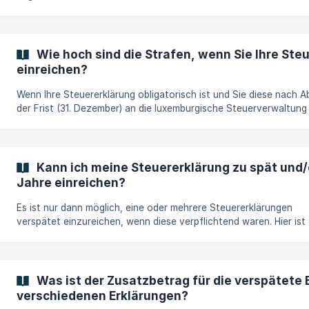
Wie hoch sind die Strafen, wenn Sie Ihre Ste
einreichen?
Wenn Ihre Steuererklärung obligatorisch ist und Sie diese nach A
der Frist (31. Dezember) an die luxemburgische Steuerverwaltung
schicken, riskieren Sie eine Geldstrafe von bis zu 25.000 €. Wenn Ihre
Steuererklärung nicht obligatorisch ist und Sie sie nach Ablauf de
einreichen, kann die Erstattung, auf die Sie Anspruch haben,
verweigert werden, und Ihre Steuererklärung wird von den
Kann ich meine Steuererklärung zu spät und
Steuerbehörden mit Sicherheit nicht bearbeitet. ||| Bitte beachten Sie:
Jahre einreichen?
Nur der Eingang
Es ist nur dann möglich, eine oder mehrere Steuererklärungen
verspätet einzureichen, wenn diese verpflichtend waren. Hier ist 
Artikel, der Ihnen behilflich sein kann: https://help.taxx.lu/de/artic
muss-in-luxemburg-eine-steuererklarung-abgeben-la73zj/ Wenn Ihre
Steuererklärung nicht verpflichtend war, dann können Sie Ihre
überfällige Steuererklärung nicht einreichen: Sie wird von Ihrem
Was ist der Zusatzbetrag für die verspätete 
Finanzamt ebenso abgelehnt wie die Gewährung einer
verschiedenen Erklärungen?
Steuererstattung. So erstellen Sie eine Steuerer