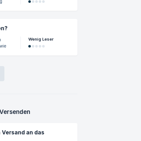
ng
n
em er
en?
 wird
Wenig Leser
n
wie
e
e
 Versenden
 Versand an das