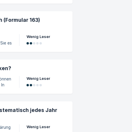
 (Formular 163)
Wenig Leser
Sie es
ken.
ular
lu.
cken?
Wenig Leser
können
n
ärung
 unten
stematisch jedes Jahr
ymbo
Wenig Leser
lärung