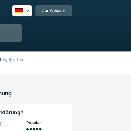
Zur Website
ten, Strafen
r
n Versand
g.
chung
erklärung?
Populär
g