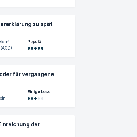
uererklärung zu spät
Populär
blauf
 (ACD)
r Frist
/oder für vergangene
Einige Leser
ein
le/wer-
Einreichung der