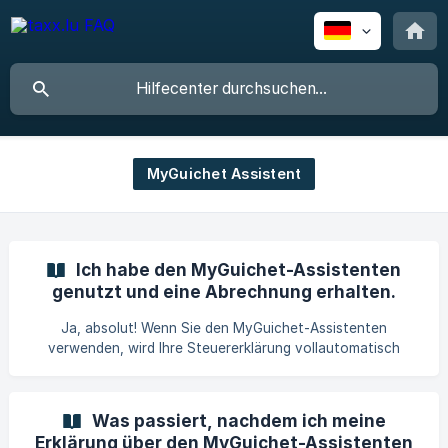
MyGuichet Assistent
Ich habe den MyGuichet-Assistenten
genutzt und eine Abrechnung erhalten.
Können Sie prüfen, ob alles korrekt ist?
Ja, absolut! Wenn Sie den MyGuichet-Assistenten
verwenden, wird Ihre Steuererklärung vollautomatisch
verarbeitet. Ihr System erstellt eine Abrechnung und einen
Steuerbescheid, ohne dass ein Beamter der
Steuerverwaltung Ihre Informationen oder die Anlagen
Was passiert, nachdem ich meine
überprüft. ⚠️ Wichtig: Die Steuerbehörde behält sich eine
Erklärung über den MyGuichet-Assistenten