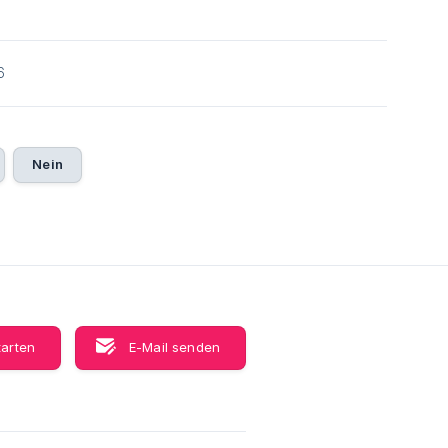
6
Nein
tarten
E-Mail senden