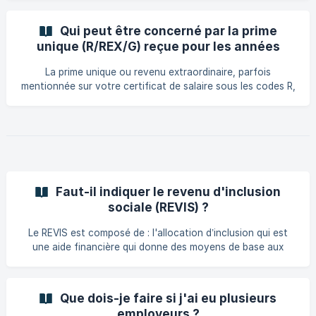
prime, puis on le plafonne à 24 % maximum. En pratique,
vous ne paierez jamais plus de 24 % d'impôt sur votre
Qui peut être concerné par la prime
prime, quelle que soit son importance. Exemple d'un calcul*
unique (R/REX/G) reçue pour les années
Un contribuable en classe 1 qui a le revenu suivant : Revenu
précédentes ?
normal : 80.000 € Revenu extraordinaire imposable : 2.500
La prime unique ou revenu extraordinaire, parfois
€ Impôt co
mentionnée sur votre certificat de salaire sous les codes R,
REX ou G, peut concerner : Les salariés ayant reçu une
prime exceptionnelle pour des années antérieures (ex. 2023
ou 2024) et dont l’administration fiscale la considère
comme revenu extraordinaire. Notamment concernés sont:
Les policiers et militaires. Les personnes travaillant dans le
secteur social, notamment les établissements régis par la
convention collective SAS. Toute au
Faut-il indiquer le revenu d'inclusion
sociale (REVIS) ?
Le REVIS est composé de : l'allocation d’inclusion qui est
une aide financière qui donne des moyens de base aux
personnes qui n’ont pas de revenus ou dont les revenus
n’atteignent pas un certain seuil l’allocation d’activation qui
est une indemnité pour les personnes qui participent à des
Que dois-je faire si j'ai eu plusieurs
mesures d’activation dans le cadre du REVIS. L’allocation
employeurs ?