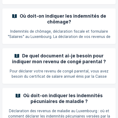
Où doit-on indiquer les indemnités de
chômage?
Indemnités de chômage, déclaration fiscale et formulaire
"Salaires" au Luxembourg. La déclaration de vos revenus de
remplacement perçus via l’ADEM ou une institution
équivalente.
De quel document ai-je besoin pour
indiquer mon revenu de congé parental ?
Pour déclarer votre revenu de congé parental, vous avez
besoin du certificat de salaire annuel émis par la Caisse
pour l’avenir des enfants (CAE). Ce document mentionne
les indemnités perçues dans le cadre du congé parental et
est généralement envoyé automatiquement par courrier au
Où doit-on indiquer les indemnités
début de l’année suivante. Si vous n’avez pas reçu
pécuniaires de maladie ?
l’attestation annuelle relative aux indemnités de congé
parental de la Caisse pour l’avenir des enfants (CAE),
Déclaration des revenus de maladie au Luxembourg : où et
contactez directement la CAE. Voici à quoi r
comment déclarer les indemnités pécuniaires versées par la