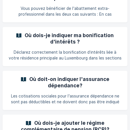
s'élève à 26 unités, soit 2.574 € par année d'imposition. Si,
Vous pouvez bénéficier de l'abattement extra-
au cours d'une a
professionnel dans les deux cas suivants : En cas
d'imposition commune de conjoints ou partenaires qui
perçoivent tous deux des revenus d'activités
professionnelles. Comme par exemple des : revenus nets
Où dois-je indiquer ma bonification
d'une activité salariée, bénéfices de professions libérales,
d'intérêts ?
bénéfices industriels et commerciaux, bénéfices agricoles
et forestiers. Accordé sur demande, si l'un des époux ou
Déclarez correctement la bonification d’intérêts liée à
partenaires perçoit des revenus d'une activité profes
votre résidence principale au Luxembourg dans les sections
Salaires et Habitation principale de votre déclaration
fiscale.
Où doit-on indiquer l'assurance
dépendance?
Les cotisations sociales pour l'assurance dépendance ne
sont pas déductibles et ne doivent donc pas être indiqué
sur votre déclaration d'impôt !
Où dois-je ajouter le régime
complémentaire de pension (RCP)?