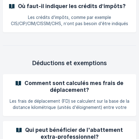
Où faut-il indiquer les crédits d’impôts?
Les crédits d'impôts, comme par exemple
CIS/CIP/CIM/CISSM/CIHS, n’ont pas besoin d'être indiqués
dans votre déclaration d'impôt.
Déductions et exemptions
Comment sont calculés mes frais de
déplacement?
Les frais de déplacement (FD) se calculent sur la base de la
distance kilométrique (unités d'éloignement) entre votre
commune de résidence et la commune de votre lieu de
travail. Le principe de calcul : La distance kilométrique est
multipliée par 99 € par unité d'éloignement pour obtenir le
Qui peut bénéficier de l'abattement
montant annuel de vos frais de déplacement, dans la limite
extra-professionnel?
d'un plafond légal. | La déduction forfaitaire maximale