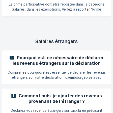
montant correspond au forfait kilométrique calculé en
La prime participative doit être reportée dans la catégorie
fonction de la distance entre votre domicile et votre lieu
Salaires, dans les exemptions. Veillez à reporter "Prime
de travail, et il est déjà pris en compt
participative" dans le champs "Descriptif" puis le montant
de l'exemption.
Salaires étrangers
Pourquoi est-ce nécessaire de déclarer
les revenus étrangers sur la déclaration
luxembourgeoise?
Comprenez pourquoi il est essentiel de déclarer les revenus
étrangers sur votre déclaration luxembourgeoise avec
notre explication détaillée.
Comment puis-je ajouter des revenus
provenant de l'étranger ?
Déclarez vos revenus étrangers sur taxx.lu en précisant