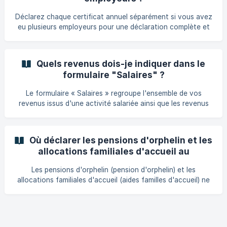
d’activation est soumise aux charges sociales ainsi qu’à
l’impôt sur le revenu. En cas de questions supplémentaires
Déclarez chaque certificat annuel séparément si vous avez
à ce sujet, veuillez contact
eu plusieurs employeurs pour une déclaration complète et
précise.
Quels revenus dois-je indiquer dans le
formulaire "Salaires" ?
Le formulaire « Salaires » regroupe l'ensemble de vos
revenus issus d'une activité salariée ainsi que les revenus
de remplacement assimilés. Voici la liste des revenus à y
indiquer : Les salaires perçus au Luxembourg Les salaires
perçus à l'étranger Les revenus de congé maternité Les
Où déclarer les pensions d'orphelin et les
revenus de congé parental Les indemnités de chômage Les
allocations familiales d'accueil au
indemnités pécuniaires de maladie (versées par la CNS ou la
Luxembourg ?
Mutualité) Les *indemnités allouées par l'État
Les pensions d'orphelin (pension d'orphelin) et les
allocations familiales d'accueil (aides familles d'accueil) ne
doivent pas être déclarées dans votre déclaration fiscale
au Luxembourg. Ces formes de revenus ne sont pas
imposables et ne sont donc pas soumises à des obligations
de déclaration.