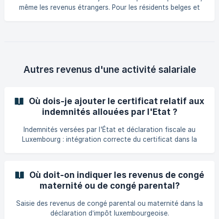
même les revenus étrangers. Pour les résidents belges et
allemands, il convient de fournir le certificat de salaire
annuel. Pour les résidents français, il convient de fournir
une copie de la déclaration fiscale française ou bien la
dernière fiche de paie de l’année d’imposition.
Autres revenus d'une activité salariale
Où dois-je ajouter le certificat relatif aux
indemnités allouées par l'Etat ?
Indemnités versées par l'État et déclaration fiscale au
Luxembourg : intégration correcte du certificat dans la
section Salaires pour un traitement fiscal conforme.
Où doit-on indiquer les revenus de congé
maternité ou de congé parental?
Saisie des revenus de congé parental ou maternité dans la
déclaration d’impôt luxembourgeoise.