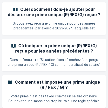
extraordinaire par les autorités fiscales, voici tout ce que
vous devez savoir : Qui est concerné ? Les policiers, les
Quel document dois-je ajouter pour
militaires ou les employés du secteur social (SAS) sont
déclarer une prime unique (R/REX/G) reçue ?
particulièrement susceptibles d'être concernés. Si vous
n'appartenez pas à ces catégories mais que vous avez
Si vous avez reçu une prime unique pour des années
reçu une prime unique, vous devez également vér
précédentes (par exemple 2023‑2024) et qu’elle est
considérée comme revenu extraordinaire par
l’administration fiscale, vous devez fournir les documents
suivants : Le certificat de salaire annuel sur lequel figure la
Où indiquer la prime unique (R/REX/G)
prime, identifiée sous le code R, REX ou G. La lettre de
reçue pour les années précédentes ?
l’administration fiscale qui confirme que cette prime
bénéficie du régime fiscal spécifique des revenus
Dans le formulaire "Situation fiscale" cochez "J'ai perçu
extraordinaires. Ces documents pe
une prime unique (R / REX / G) sur mon certificat de salaire"
et sauvegardez. Dans le formulaire "Salaires" Indiquez le
"Sous-total" SANS la prime unique (R / REX / REX1 / G /
Prime unique / Rappel années antérieures...) La prime (R /
Comment est imposée une prime unique
REX...) doit être indiquée dans la catégorie « Revenus
(R / REX / G) ?
extraordinaires ». Joignez la lettre de l'administration
fiscale confirmant que cette prime bénéficie du régime
Votre prime n'est pas taxée comme un salaire ordinaire.
fiscal spécifique.
Pour éviter une imposition trop brutale, une règle spéciale
s'applique : on calcule un taux d'imposition adapté à la