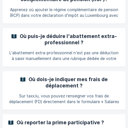
Apprenez où ajouter le régime complémentaire de pension
(RCP) dans votre déclaration d'impôt au Luxembourg avec
notre guide simple et clair.
Où puis-je déduire l'abattement extra-
professionnel ?
L'abattement extra-professionnel n'est pas une déduction
à saisir manuellement dans une rubrique dédiée de votre
déclaration. Son application dépend de votre situation : Si
les deux conjoints travaillent, l'abattement est appliqué
automatiquement par l'Administration des contributions
Où dois-je indiquer mes frais de
directes (ACD), sans aucune démarche de votre part. Si l'un
déplacement ?
des conjoints travaille et que l'autre est jeune retraité
(depuis moins de 3 ans), l'abattement n'est accordé que
Sur taxx.lu, vous pouvez renseigner vos frais de
sur demande :
déplacement (FD) directement dans le formulaire « Salaires
», à la rubrique « Déductions », dans le champ « Frais de
déplacement (FD) ». Reportez simplement le montant
figurant sur votre certificat de salaire annuel (« certificat
Où reporter la prime participative ?
de rémunération » délivré par votre employeur). Ce