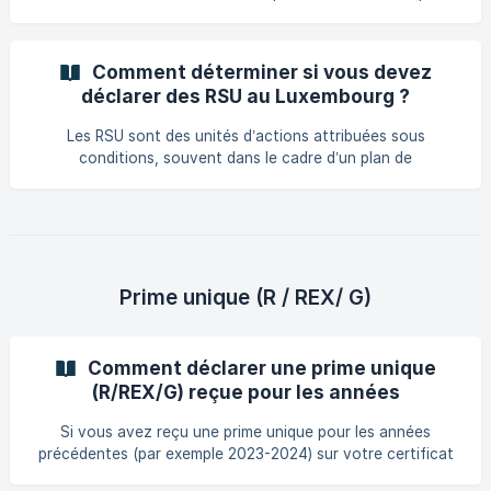
CNS ou d'autres organismes dans votre déclaration fiscale.
Comment déterminer si vous devez
déclarer des RSU au Luxembourg ?
Les RSU sont des unités d’actions attribuées sous
conditions, souvent dans le cadre d’un plan de
rémunération différée pour salariés ou cadres. En bref, il
s’agit d’actions de l’entreprise qui sont attribuées au
bénéficiaire. Elles sont imposables au Luxembourg au
moment de l’acquisition définitive des actions (vesting), et
non à l’attribution. Les RSU deviennent imposables lorsque :
Elles sont acquises définitivement (vesting), Le bénéficiaire
Prime unique (R / REX/ G)
dispose librement des actio
Comment déclarer une prime unique
(R/REX/G) reçue pour les années
précédentes ?
Si vous avez reçu une prime unique pour les années
précédentes (par exemple 2023-2024) sur votre certificat
de salaire et qu'elle est considérée comme un revenu