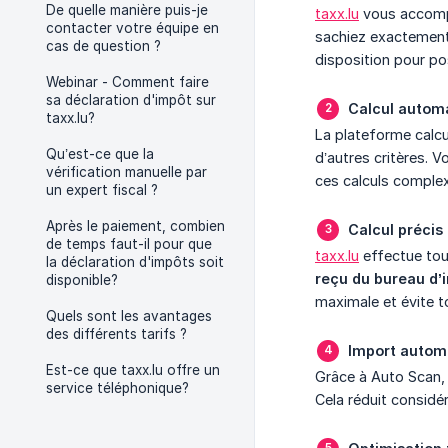
De quelle manière puis-je
taxx.lu
vous accompa
contacter votre équipe en
sachiez exactement 
cas de question ?
disposition pour po
Webinar - Comment faire
sa déclaration d'impôt sur
Calcul automa
taxx.lu?
La plateforme calcu
Qu’est-ce que la
d’autres critères. V
vérification manuelle par
ces calculs comple
un expert fiscal ?
Après le paiement, combien
Calcul précis 
de temps faut-il pour que
taxx.lu
effectue tou
la déclaration d'impôts soit
reçu du bureau d’
disponible?
maximale et évite t
Quels sont les avantages
des différents tarifs ?
Import autom
Est-ce que taxx.lu offre un
Grâce à Auto Scan, 
service téléphonique?
Cela réduit considé