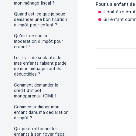
mon ménage fiscal ?
Pour un enfant de 
il doit être
étud
Quand est-ce que je peux
Si l’enfant co
demander une bonification
d'impôt pour enfant ?
Qu'est-ce que la
modération d'impôt pour
enfant ?
Les frais de scolarité de
mes enfants faisant partie
de mon ménage sont-ils
déductibles ?
Comment demander le
crédit d'impôt
monoparental (CIM) ?
Comment indiquer mon
enfant dans ma déclaration
d'impôt ?
Qui peut rattacher les
enfants à son foyer fiscal