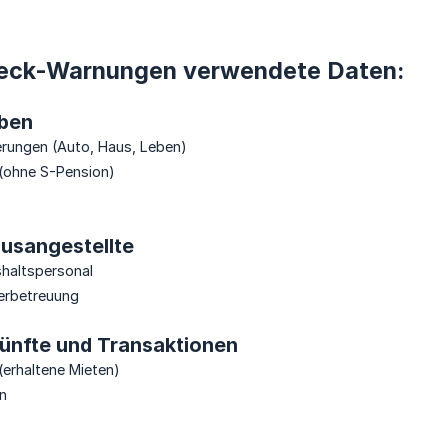
eck-Warnungen verwendete Daten:
ben
erungen (Auto, Haus, Leben)
 (ohne S-Pension)
ausangestellte
shaltspersonal
derbetreuung
künfte und Transaktionen
erhaltene Mieten)
n