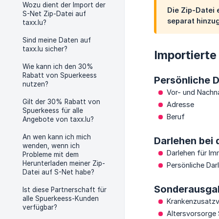
Wozu dient der Import der
Die Zip-Datei
S-Net Zip-Datei auf
separat hinzu
taxx.lu?
Sind meine Daten auf
taxx.lu sicher?
Importierte
Wie kann ich den 30%
Rabatt von Spuerkeess
Persönliche 
nutzen?
Vor- und Nach
Gilt der 30% Rabatt von
Adresse
Spuerkeess für alle
Beruf
Angebote von taxx.lu?
An wen kann ich mich
Darlehen bei
wenden, wenn ich
Darlehen für Im
Probleme mit dem
Herunterladen meiner Zip-
Persönliche Dar
Datei auf S-Net habe?
Sonderausga
Ist diese Partnerschaft für
alle Spuerkeess-Kunden
Krankenzusatzv
verfügbar?
Altersvorsorge