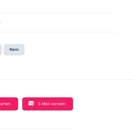
5
Nein
tarten
E-Mail senden