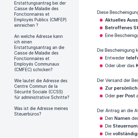
Erstattungsantrag bei der
Caisse de Maladie des
Diese Bescheinigun
Fonctionnaires et
Employés Publics (CMFEP)
Aktuelles Aus
einreichen ?
Betroffenes S
Eine Bescheinig
An welche Adresse kann
ich einen
Erstattungsantrag an die
Die Bescheinigung 
Caisse de Maladie des
Entweder
telef
Fonctionnaires et
Employés Communaux
Oder über das
(CMFEC) schicken?
Der Versand der Be
Wie lautet die Adresse des
Centre Commun de la
Zur persönlic
Sécurité Sociale (CCSS)
Oder
per Post
a
für administrative Schritte?
Was ist die Adresse meines
Der Antrag an die 
Steuerbüros?
Den
Namen
des
Die
Steuernumm
Die
vollständi