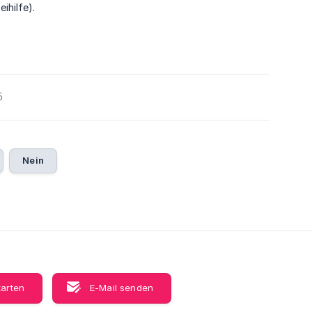
eihilfe).
5
Nein
tarten
E-Mail senden