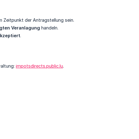
 Zeitpunkt der Antragstellung sein.
olgten Veranlagung
handeln.
akzeptiert
.
waltung:
impotsdirects.public.lu
.