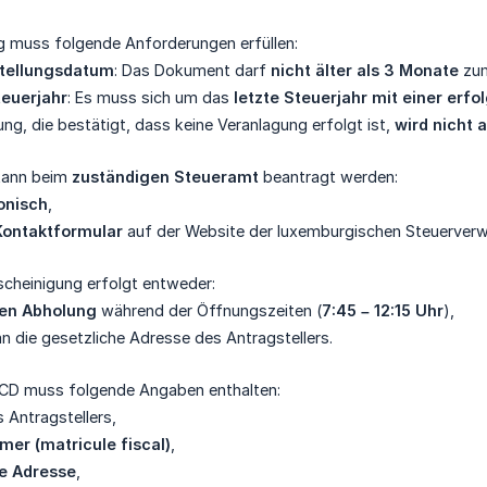
g muss folgende Anforderungen erfüllen:
stellungsdatum
: Das Dokument darf
nicht älter als 3 Monate
zum
teuerjahr
: Es muss sich um das
letzte Steuerjahr mit einer erf
ung, die bestätigt, dass keine Veranlagung erfolgt ist,
wird nicht 
kann beim
zuständigen Steueramt
beantragt werden:
onisch
,
Kontaktformular
auf der Website der luxemburgischen Steuerver
scheinigung erfolgt entweder:
hen Abholung
während der Öffnungszeiten (
7:45 – 12:15 Uhr
),
n die gesetzliche Adresse des Antragstellers.
ACD muss folgende Angaben enthalten:
 Antragstellers,
er (matricule fiscal)
,
ge Adresse
,