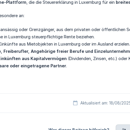
ne-Plattform
, die die Steuererklärung in Luxemburg für ein
breite
besondere an:
 ansässig oder Grenzgänger, aus dem privaten oder öffentlichen S
ine in Luxemburg steuerpflichtige Rente beziehen.
 Einkünfte aus Mietobjekten in Luxemburg oder im Ausland erzielen.
, Freiberufler, Angehörige freier Berufe und Einzelunternehm
Einkünften aus Kapitalvermögen
(Dividenden, Zinsen, etc.) oder 
aare oder eingetragene Partner
.
Aktualisiert am: 18/08/202
Ja
War dieser Beitrag hilfreich?