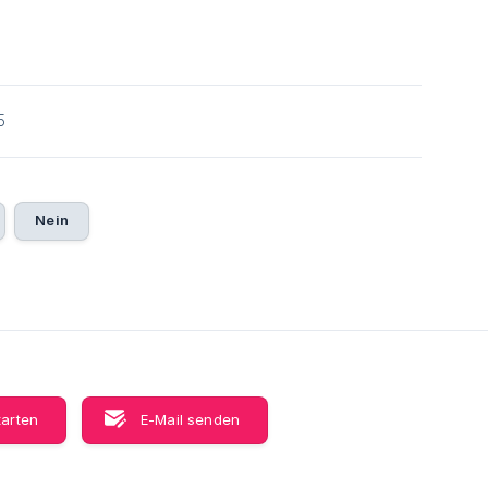
5
Nein
tarten
E-Mail senden