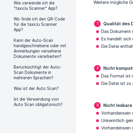
Weitere mögliche G
Wie verwende ich die
"taxx.lu Scanner" App?
Wo finde ich den QR-Code
Qualität des
für die taxx.lu Scanner
App?
Das Dokument i
Es handelt sich
Kann der Auto-Scan
handgeschriebene oder mit
Die Datei enthäl
Anmerkungen versehene
Dokumente verarbeiten?
Berücksichtigt der Auto-
Nicht kompat
Scan Dokumente in
Das Format ist 
mehreren Sprachen?
Die Datei ist z
Was ist der Auto Scan?
Ist die Verwendung von
Auto Scan obligatorisch?
Nicht lesbar
Vorhandensein 
Unkenntlich ge
Vorhandensein v